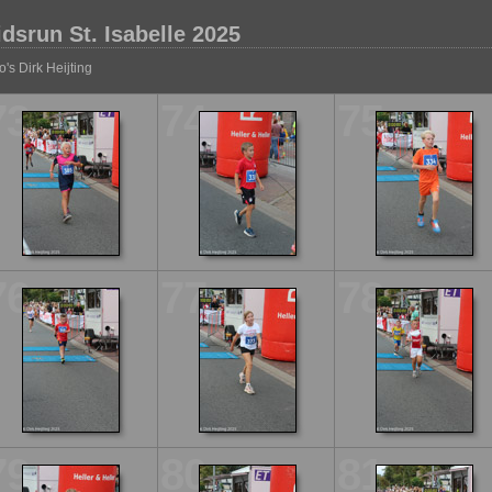
idsrun St. Isabelle 2025
o's Dirk Heijting
73
74
75
76
77
78
79
80
81