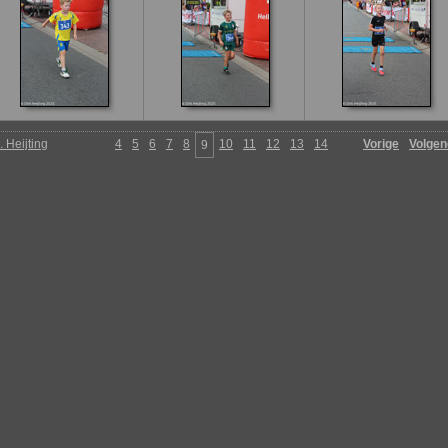
. Heijting
4
5
6
7
8
10
11
12
13
14
Vorige
Volgen
9